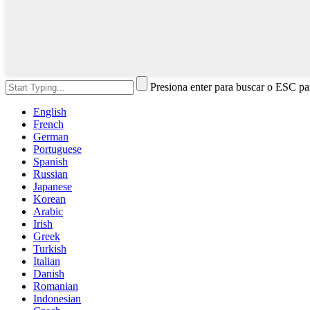
Presiona enter para buscar o ESC par
English
French
German
Portuguese
Spanish
Russian
Japanese
Korean
Arabic
Irish
Greek
Turkish
Italian
Danish
Romanian
Indonesian