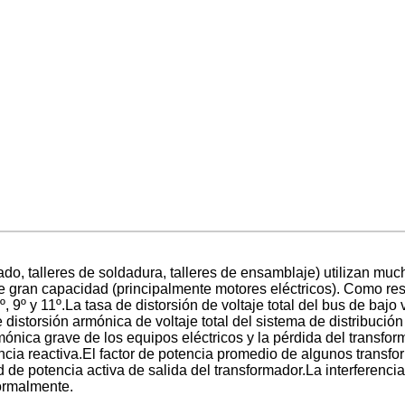
sado, talleres de soldadura, talleres de ensamblaje) utilizan m
e gran capacidad (principalmente motores eléctricos). Como res
7º, 9º y 11º.La tasa de distorsión de voltaje total del bus de baj
istorsión armónica de voltaje total del sistema de distribució
nica grave de los equipos eléctricos y la pérdida del transform
ncia reactiva.El factor de potencia promedio de algunos transfo
de potencia activa de salida del transformador.La interferenc
ormalmente.