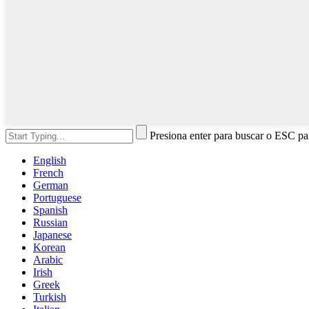
Presiona enter para buscar o ESC par
English
French
German
Portuguese
Spanish
Russian
Japanese
Korean
Arabic
Irish
Greek
Turkish